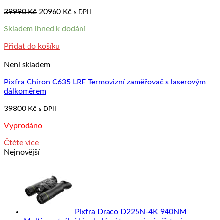
Original
Current
39990
Kč
20960
Kč
s DPH
price
price
Skladem ihned k dodání
was:
is:
39990 Kč.
20960 Kč.
Přidat do košíku
Není skladem
Pixfra Chiron C635 LRF Termovizní zaměřovač s laserovým
dálkoměrem
39800
Kč
s DPH
Vyprodáno
Čtěte více
Nejnovější
Pixfra Draco D225N-4K 940NM