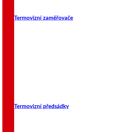
Termovizní zaměřovače
Termovizní předsádky