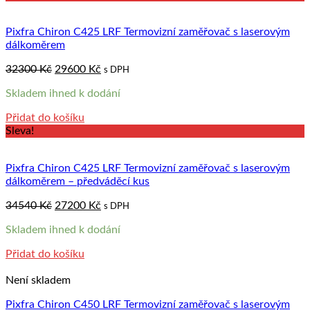
Pixfra Chiron C425 LRF Termovizní zaměřovač s laserovým
dálkoměrem
Original
Current
32300
Kč
29600
Kč
s DPH
price
price
Skladem ihned k dodání
was:
is:
32300 Kč.
29600 Kč.
Přidat do košíku
Sleva!
Pixfra Chiron C425 LRF Termovizní zaměřovač s laserovým
dálkoměrem – předváděcí kus
Original
Current
34540
Kč
27200
Kč
s DPH
price
price
Skladem ihned k dodání
was:
is:
34540 Kč.
27200 Kč.
Přidat do košíku
Není skladem
Pixfra Chiron C450 LRF Termovizní zaměřovač s laserovým