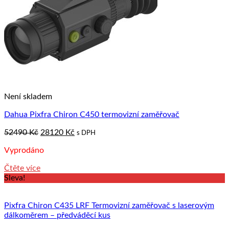
Není skladem
Dahua Pixfra Chiron C450 termovizní zaměřovač
Original
Current
52490
Kč
28120
Kč
s DPH
price
price
Vyprodáno
was:
is:
52490 Kč.
28120 Kč.
Čtěte více
Sleva!
Pixfra Chiron C435 LRF Termovizní zaměřovač s laserovým
dálkoměrem – předváděcí kus