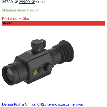
Original
Current
35780
Kč
29900
Kč
s DPH
price
price
Skladem ihned k dodání
was:
is:
35780 Kč.
29900 Kč.
Přidat do košíku
Sleva!
Dahua Pixfra Chiron C425 termovizní zaměřovač