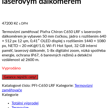
laserovým dálkoměrem
47200
Kč
s DPH
Termovizní zaměřovač Pixfra Chiron C650 LRF s laserovým
dálkoměrem je vybaven 50 mm čočkou, jádro s rozlišením 640
× 512 px 12 ųm, 0,41″ OLED displej s rozlišením 1440 × 1080
px, NETD＜20 mK@f/1.0, Wi-Fi Hot Spot, 32 GB interní
paměť, laserový dálkoměr, 1-8x digitální zoom, nízká spotřeba
energie, ochrana IP67, 6 barevných režimů a detekční
vzdálenost až 2600 m.
Vyprodáno
Garance nejnižší ceny!
Katalogové číslo:
PFI-C650 LRF
Kategorie:
Termovizní
zaměřovače
Kategorie
Totální výprodej
Termovize