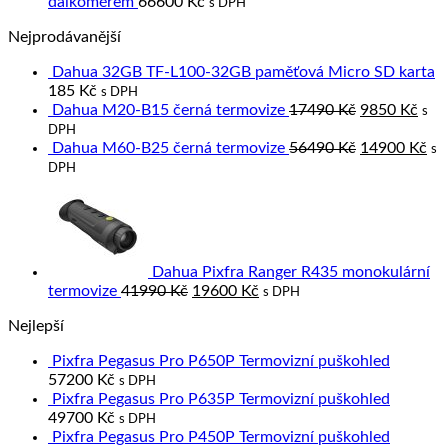
dálkoměrem
66600
Kč
s DPH
Nejprodávanější
Dahua 32GB TF-L100-32GB paměťová Micro SD karta
185
Kč
s DPH
Original
Cur
Dahua M20-B15 černá termovize
17490
Kč
9850
Kč
s
price
pric
DPH
was:
Original
is:
Cu
Dahua M60-B25 černá termovize
56490
Kč
14900
Kč
s
17490 Kč.
price
9850
pri
DPH
was:
is:
56490 Kč.
14
Dahua Pixfra Ranger R435 monokulární
Original
Current
termovize
41990
Kč
19600
Kč
s DPH
price
price
Nejlepší
was:
is:
41990 Kč.
19600 Kč.
Pixfra Pegasus Pro P650P Termovizní puškohled
57200
Kč
s DPH
Pixfra Pegasus Pro P635P Termovizní puškohled
49700
Kč
s DPH
Pixfra Pegasus Pro P450P Termovizní puškohled