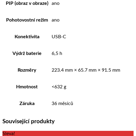
PIP (obraz v obraze)
ano
Pohotovostní režim
ano
Konektivita
USB-C
Výdrž baterie
6,5 h
Rozměry
223.4 mm × 65.7 mm × 91.5 mm
Hmotnost
<632 g
Záruka
36 měsíců
Související produkty
Sleva!