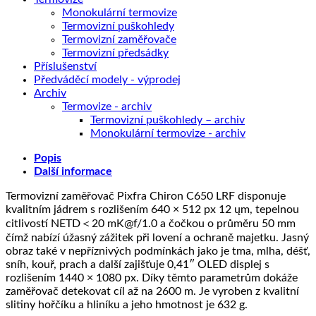
Monokulární termovize
Termovizní puškohledy
Termovizní zaměřovače
Termovizní předsádky
Příslušenství
Předváděcí modely - výprodej
Archiv
Termovize - archiv
Termovizní puškohledy – archiv
Monokulární termovize - archiv
Popis
Další informace
Termovizní zaměřovač Pixfra Chiron C650 LRF disponuje
kvalitním jádrem s rozlišením 640 × 512 px 12 ųm, tepelnou
citlivostí NETD＜20 mK@f/1.0 a čočkou o průměru 50 mm
čímž nabízí úžasný zážitek při lovení a ochraně majetku. Jasný
obraz také v nepříznivých podmínkách jako je tma, mlha, déšť,
sníh, kouř, prach a další zajišťuje 0,41″ OLED displej s
rozlišením 1440 × 1080 px. Díky těmto parametrům dokáže
zaměřovač detekovat cíl až na 2600 m. Je vyroben z kvalitní
slitiny hořčíku a hliníku a jeho hmotnost je 632 g.