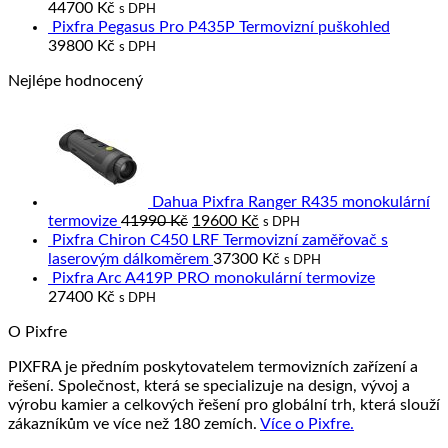
44700
Kč
s DPH
Pixfra Pegasus Pro P435P Termovizní puškohled
39800
Kč
s DPH
Nejlépe hodnocený
Dahua Pixfra Ranger R435 monokulární
Original
Current
termovize
41990
Kč
19600
Kč
s DPH
price
price
Pixfra Chiron C450 LRF Termovizní zaměřovač s
was:
is:
laserovým dálkoměrem
37300
Kč
s DPH
41990 Kč.
19600 Kč.
Pixfra Arc A419P PRO monokulární termovize
27400
Kč
s DPH
O Pixfre
PIXFRA je předním poskytovatelem termovizních zařízení a
řešení. Společnost, která se specializuje na design, vývoj a
výrobu kamier a celkových řešení pro globální trh, která slouží
zákazníkům ve více než 180 zemích.
Více o Pixfre.