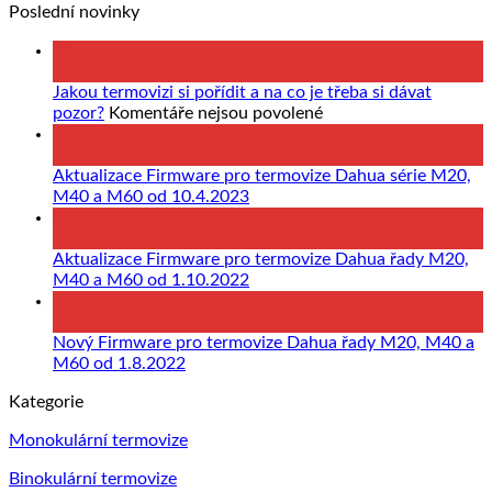
Poslední novinky
23
Zář
Jakou termovizi si pořídit a na co je třeba si dávat
u
pozor?
Komentáře nejsou povolené
textu
10
s
Dub
názvem
Aktualizace Firmware pro termovize Dahua série M20,
Jakou
M40 a M60 od 10.4.2023
termovizi
01
si
Říj
pořídit
Aktualizace Firmware pro termovize Dahua řady M20,
a
M40 a M60 od 1.10.2022
na
28
co
Čvc
je
Nový Firmware pro termovize Dahua řady M20, M40 a
třeba
M60 od 1.8.2022
si
Kategorie
dávat
pozor?
Monokulární termovize
Binokulární termovize