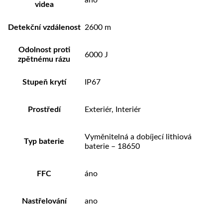
ano
videa
Detekční vzdálenost
2600 m
Odolnost proti
6000 J
zpětnému rázu
Stupeň krytí
IP67
Prostředí
Exteriér, Interiér
Vyměnitelná a dobíjecí lithiová
Typ baterie
baterie – 18650
FFC
áno
Nastřelování
ano