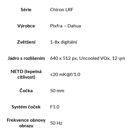
Série
Chiron LRF
Výrobce
Pixfra – Dahua
Zvětšení
1-8x digitální
Jádro s rozlišením
640 x 512 px, Uncooled VOx, 12 ųm
NETD (tepelná
≤20 mK@f/1.0
citlivost)
Čočka
50 mm
Systém čoček
F1.0
Frekvence obnovy
50 Hz
obrazu