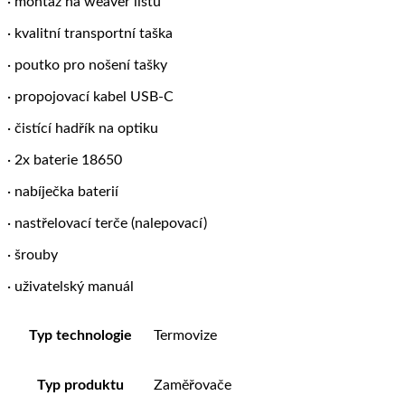
· montáž na weaver lištu
· kvalitní transportní taška
· poutko pro nošení tašky
· propojovací kabel USB-C
· čistící hadřík na optiku
· 2x baterie 18650
· nabíječka baterií
· nastřelovací terče (nalepovací)
· šrouby
· uživatelský manuál
Typ technologie
Termovize
Typ produktu
Zaměřovače