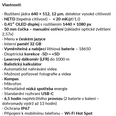
Vlastnosti:
· Rozlišení jádra
640 × 512, 12 μm
, detektor vysoké citlivosti
·
NETD
(tepelná citlivost) –
＜20 mK
@f/1.0
·
0,41″ OLED displej
s rozlišením
1440 × 1080 px
·
50 mm
čočka – manuální ostření
(základní optické zvětšení
2,57x)
· Menu
v
českém jazyce
· Interní
paměť 32 GB
·
Vyměnitelná a nabíjecí
lithiová
baterie
– 18650
· Dioptrická
korekce -5D～+5D
·
Laserový dálkoměr (LFR)
do 1000 m
·
Balistický kalkulátor
· Automatické nahrávání videa
· Možnost pořizovat fotografie a videa
·
Kompas
· Mikrofon
· Mimořádně
nízká spotřeba
energie
· Standardní rozhraní
USB-C
·
6,5 hodin
nepřetržitého
provozu
(2 baterie v balení –
dohromady výdrž až 13 hodin)
· Ochrana
IP67
· Připojení k mobilnímu telefonu –
Wi-Fi Hot Spot