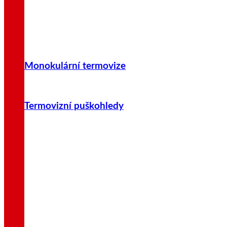
Monokulární termovize
Termovizní puškohledy