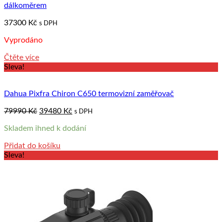
dálkoměrem
37300
Kč
s DPH
Vyprodáno
Čtěte více
Sleva!
Dahua Pixfra Chiron C650 termovizní zaměřovač
Original
Current
79990
Kč
39480
Kč
s DPH
price
price
Skladem ihned k dodání
was:
is:
79990 Kč.
39480 Kč.
Přidat do košíku
Sleva!