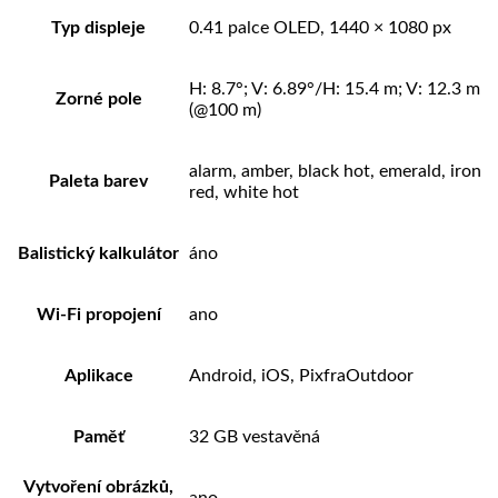
Typ displeje
0.41 palce OLED, 1440 × 1080 px
H: 8.7°; V: 6.89°/H: 15.4 m; V: 12.3 m
Zorné pole
(@100 m)
alarm, amber, black hot, emerald, iron
Paleta barev
red, white hot
Balistický kalkulátor
áno
Wi-Fi propojení
ano
Aplikace
Android, iOS, PixfraOutdoor
Paměť
32 GB vestavěná
Vytvoření obrázků,