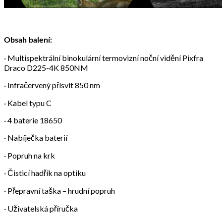
Obsah balení:
· Multispektrální binokulární termovizní noční vidění Pixfra
Draco D225-4K 850NM
· Infračervený přísvit 850 nm
· Kabel typu C
· 4 baterie 18650
· Nabíječka baterií
· Popruh na krk
· Čisticí hadřík na optiku
· Přepravní taška – hrudní popruh
· Uživatelská příručka