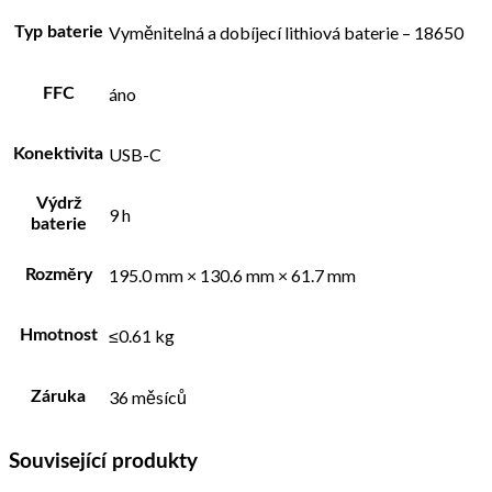
Vyměnitelná a dobíjecí lithiová baterie – 18650
Typ baterie
áno
FFC
USB-C
Konektivita
Výdrž
9 h
baterie
195.0 mm × 130.6 mm × 61.7 mm
Rozměry
≤0.61 kg
Hmotnost
36 měsíců
Záruka
Související produkty