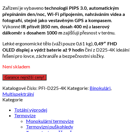
Zařízení je vybaveno
technologií PIPS 3.0, automatickým
přepínáním den/noc, Wi-Fi připojením, nahráváním videa a
.
fotografií, stejně jako vestavěným GPS a kompasem
Výkonné
a
IR přísvit (850 nm, dosah 400 m)
laserový
zajišťují přesnost v terénu.
dálkoměr s dosahem 1000 m
Lehké ergonomické tělo (váží pouze 0,61 kg),
0,49″ FHD
činí z D225-4K ideální
OLED displej a výdrž baterie až 9 hodin
řešení pro lovce, záchranáře a bezpečnostní složky.
Není skladem
Garance nejnižší ceny!
Katalogové číslo:
PFI-D225-4K
Kategorie:
Binokulári
,
Multispektrální
Kategorie
Totální výprodej
Termovize
Monokulární termovize
Termovizní puškohledy