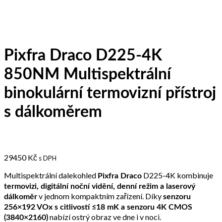
Pixfra Draco D225-4K
850NM Multispektrální
binokulární termovizní přístroj
s dálkoměrem
29450
Kč
s DPH
Multispektrální dalekohled
D225-4K kombinuje
Pixfra Draco
termovizi, digitální noční vidění, denní režim a laserový
v jednom kompaktním zařízení. Díky
dálkoměr
senzoru
256×192 VOx s citlivostí ≤18 mK a senzoru 4K CMOS
nabízí ostrý obraz ve dne i v noci.
(3840×2160)