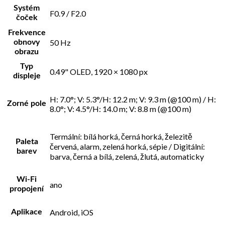
Systém
F0.9 / F2.0
čoček
Frekvence
50 Hz
obnovy
obrazu
Typ
0.49" OLED, 1920 × 1080 px
displeje
H: 7.0°; V: 5.3°/H: 12.2 m; V: 9.3 m (@100 m) / H:
Zorné pole
8.0°; V: 4.5°/H: 14.0 m; V: 8.8 m (@100 m)
Termální: bílá horká, černá horká, železitě
Paleta
červená, alarm, zelená horká, sépie / Digitální:
barev
barva, černá a bílá, zelená, žlutá, automaticky
Wi-Fi
ano
propojení
Android, iOS
Aplikace