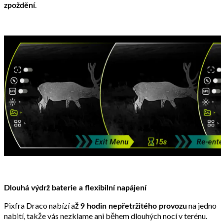
.
zpoždění
Dlouhá výdrž baterie a flexibilní napájení
Pixfra Draco nabízí až
na jedno
9 hodin nepřetržitého provozu
nabití, takže vás nezklame ani během dlouhých nocí v terénu.