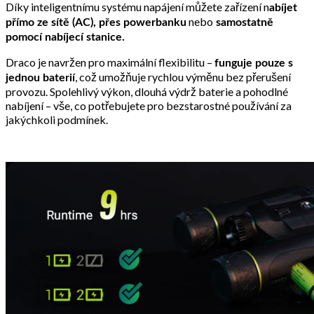
Díky inteligentnímu systému napájení můžete zařízení n
abíjet
nebo
přímo ze sítě (AC), přes powerbanku
samostatně
pomocí nabíjecí stanice.
Draco je navržen pro maximální flexibilitu –
funguje pouze s
, což umožňuje rychlou výměnu bez přerušení
jednou baterií
provozu. Spolehlivý výkon, dlouhá výdrž baterie a pohodlné
nabíjení – vše, co potřebujete pro bezstarostné používání za
jakýchkoli podmínek.