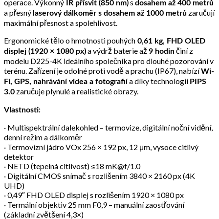
operace. Výkonný
s
IR přísvit (850 nm)
dosahem až 400 metrů
a přesný
zaručují
laserový dálkoměr s dosahem až 1000 metrů
maximální přesnost a spolehlivost.
Ergonomické tělo o hmotnosti pouhých
0,61 kg, FHD OLED
a výdrž baterie až
činí z
displej (1920 × 1080 px)
9 hodin
modelu D225-4K ideálního společníka pro dlouhé pozorování v
terénu. Zařízení je odolné proti vodě a prachu (IP67), nabízí
Wi-
a díky technologii
Fi, GPS, nahrávání videa a fotografií
PIPS
zaručuje plynulé a realistické obrazy.
3.0
Vlastnosti:
· Multispektrální dalekohled – termovize, digitální noční vidění,
denní režim a dálkoměr
· Termovizní jádro VOx 256 × 192 px, 12 μm, vysoce citlivý
detektor
· NETD (tepelná citlivost) ≤18 mK@f/1.0
· Digitální CMOS snímač s rozlišením 3840 × 2160 px (4K
UHD)
· 0,49″ FHD OLED displej s rozlišením 1920 × 1080 px
· Termální objektiv 25 mm F0,9 – manuální zaostřování
(základní zvětšení 4,3×)