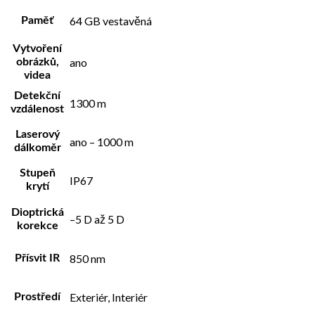
64 GB vestavěná
Paměť
Vytvoření
ano
obrázků,
videa
Detekční
1300 m
vzdálenost
Laserový
ano – 1000 m
dálkoměr
Stupeň
IP67
krytí
Dioptrická
–5 D až 5 D
korekce
850 nm
Přísvit IR
Exteriér, Interiér
Prostředí