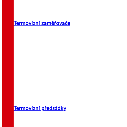
Termovizní zaměřovače
Termovizní předsádky