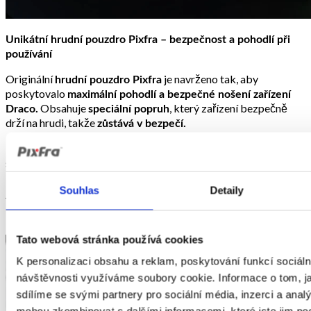
Unikátní hrudní pouzdro Pixfra – bezpečnost a pohodlí při
používání
Originální
je navrženo tak, aby
hrudní pouzdro Pixfra
poskytovalo
maximální pohodlí a bezpečné nošení zařízení
Obsahuje
, který zařízení bezpečně
Draco.
speciální popruh
drží na hrudi, takže
zůstává v bezpečí.
Tento praktický systém zajišťuje
rychlý přístup k zařízení,
stabilní nošení a bezstarostné používání.
Hrudní pouzdro
kombinuje pohodlí, bezpečnost a profesionální design v
Pixfra
Souhlas
Detaily
jednom řešení.
Tato webová stránka používá cookies
K personalizaci obsahu a reklam, poskytování funkcí sociáln
návštěvnosti využíváme soubory cookie. Informace o tom, j
sdílíme se svými partnery pro sociální média, inzerci a analý