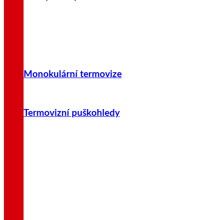
Monokulární termovize
Termovizní puškohledy