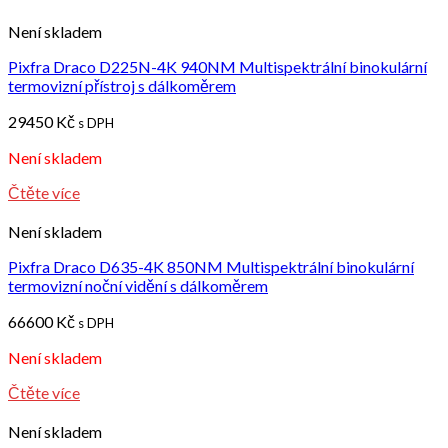
Není skladem
Pixfra Draco D225N-4K 940NM Multispektrální binokulární
termovizní přístroj s dálkoměrem
29450
Kč
s DPH
Není skladem
Čtěte více
Není skladem
Pixfra Draco D635-4K 850NM Multispektrální binokulární
termovizní noční vidění s dálkoměrem
66600
Kč
s DPH
Není skladem
Čtěte více
Není skladem