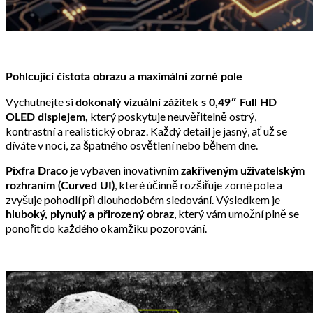
Pohlcující čistota obrazu a maximální zorné pole
Vychutnejte si
dokonalý vizuální zážitek s 0,49″ Full HD
který poskytuje neuvěřitelně ostrý,
OLED displejem,
kontrastní a realistický obraz. Každý detail je jasný, ať už se
díváte v noci, za špatného osvětlení nebo během dne.
je vybaven inovativním
Pixfra Draco
zakřiveným uživatelským
, které účinně rozšiřuje zorné pole a
rozhraním (Curved UI)
zvyšuje pohodlí při dlouhodobém sledování. Výsledkem je
, který vám umožní plně se
hluboký, plynulý a přirozený obraz
ponořit do každého okamžiku pozorování.