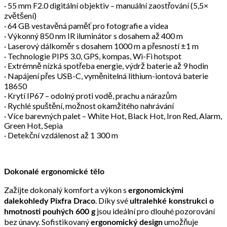
· 55 mm F2.0 digitální objektiv – manuální zaostřování (5,5×
zvětšení)
· 64 GB vestavěná paměť pro fotografie a videa
· Výkonný 850 nm IR iluminátor s dosahem až 400 m
· Laserový dálkoměr s dosahem 1000 m a přesností ±1 m
· Technologie PIPS 3.0, GPS, kompas, Wi-Fi hotspot
· Extrémně nízká spotřeba energie, výdrž baterie až 9 hodin
· Napájení přes USB-C, vyměnitelná lithium-iontová baterie
18650
· Krytí IP67 – odolný proti vodě, prachu a nárazům
· Rychlé spuštění, možnost okamžitého nahrávání
· Více barevných palet – White Hot, Black Hot, Iron Red, Alarm,
Green Hot, Sepia
· Detekční vzdálenost až 1 300 m
Dokonalé ergonomické tělo
Zažijte dokonalý komfort a výkon s
ergonomickými
. Díky své
dalekohledy Pixfra Draco
ultralehké konstrukci o
jsou ideální pro dlouhé pozorování
hmotnosti pouhých 600 g
bez únavy. Sofistikovaný
umožňuje
ergonomický design