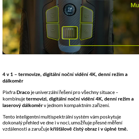
4 v 1 – termovize, digitální noční vidění 4K, denní režim a
dálkoměr
Pixfra
je univerzální řešení pro všechny situace –
Draco
kombinuje
termovizi, digitální noční vidění 4K, denní režim a
v jednom kompaktním zařízení.
laserový dálkoměr
Tento inteligentní multispektrální systém vám poskytuje
dokonalý přehled ve dne i v noci, umožňuje přesné měření
vzdálenosti a zaručuje
křišťálově čistý obraz i v úplné tmě.