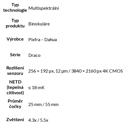
Typ
Multispektrální
technologie
Typ
Binokuláre
produktu
Pixfra – Dahua
Výrobce
Draco
Série
Rozlišení
256 × 192 px, 12 μm / 3840 × 2160 px 4K CMOS
senzoru
NETD
≤ 18 mK
(tepelná
citlivost)
Průměr
25 mm / 55 mm
čočky
4.3x / 5.5x
Zvětšení