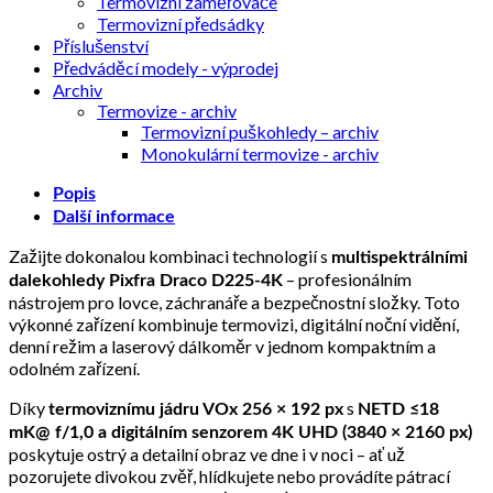
Termovizní zaměřovače
Termovizní předsádky
Příslušenství
Předváděcí modely - výprodej
Archiv
Termovize - archiv
Termovizní puškohledy – archiv
Monokulární termovize - archiv
Popis
Další informace
Zažijte dokonalou kombinaci technologií s
multispektrálními
– profesionálním
dalekohledy Pixfra Draco D225-4K
nástrojem pro lovce, záchranáře a bezpečnostní složky. Toto
výkonné zařízení kombinuje termovizi, digitální noční vidění,
denní režim a laserový dálkoměr v jednom kompaktním a
odolném zařízení.
Díky
s
termoviznímu jádru VOx 256 × 192 px
NETD ≤18
mK@ f/1,0 a digitálním senzorem 4K UHD (3840 × 2160 px)
poskytuje ostrý a detailní obraz ve dne i v noci – ať už
pozorujete divokou zvěř, hlídkujete nebo provádíte pátrací