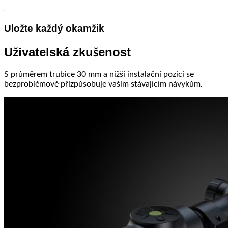
Uložte každý okamžik
Uživatelská zkušenost
S průměrem trubice 30 mm a nižší instalační pozicí se
bezproblémově přizpůsobuje vašim stávajícím návykům.