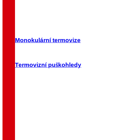
Monokulární termovize
Termovizní puškohledy