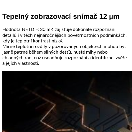
Tepelný zobrazovací snímač 12 µm
Hodnota NETD ＜30 mK zajišťuje dokonalé rozpoznání
detailů i v těch nejnáročnějších povětrnostních podmínkách,
kdy je teplotní kontrast nízký.
Mírné teplotní rozdíly v pozorovaných objektech mohou být
jasně patrné během silných dešťů, husté mlhy nebo
chladných ran, což usnadňuje rozpoznání a identifikaci zvěře
a jejích vlastností.