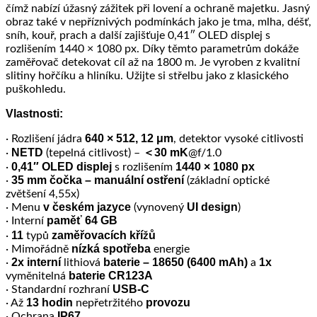
čímž nabízí úžasný zážitek při lovení a ochraně majetku. Jasný
obraz také v nepříznivých podmínkách jako je tma, mlha, déšť,
sníh, kouř, prach a další zajišťuje 0,41″ OLED displej s
rozlišením 1440 × 1080 px. Díky těmto parametrům dokáže
zaměřovač detekovat cíl až na 1800 m. Je vyroben z kvalitní
slitiny hořčíku a hliníku. Užijte si střelbu jako z klasického
puškohledu.
Vlastnosti:
640 × 512, 12 μm
· Rozlišení jádra
, detektor vysoké citlivosti
NETD
＜30 mK
·
(tepelná citlivost) –
@f/1.0
0,41″ OLED displej
1440 × 1080 px
·
s rozlišením
35 mm
čočka – manuální ostření
·
(základní optické
zvětšení 4,55x)
v
českém jazyce
UI design
· Menu
(vynovený
)
paměť 64 GB
· Interní
11
zaměřovacích křížů
·
typů
nízká spotřeba
· Mimořádně
energie
2x interní
baterie – 18650 (6400 mAh)
1x
·
lithiová
a
baterie CR123A
vyměnitelná
USB-C
· Standardní rozhraní
13 hodin
provozu
· Až
nepřetržitého
IP67
· Ochrana