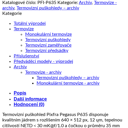
Katalogové číslo:
PFI-P635
Kategorie:
Archiv
,
Termovize -
archiv
,
Termovizní puškohledy – archiv
Kategorie
Totální výprodej
Termovize
Monokulární termovize
Termovizní puškohledy
Termovizní zaměřovače
Termovizní předsádky
Příslušenství
Předváděcí modely - výprodej
Archiv
Termovize - archiv
Termovizní puškohledy – archiv
Monokulární termovize - archiv
Popis
Další informace
Hodnocení (0)
Termovizní puškohled Pixfra Pegasus P635 disponuje
kvalitním jádrem s rozlišením 640 × 512 px, 12 ųm, tepelnou
citlivostí NETD＜30 mK@f/1.0 a čočkou o průměru 35 mm