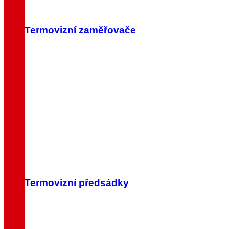
Termovizní zaměřovače
Termovizní předsádky