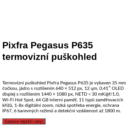
Pixfra Pegasus P635
termovizní puškohled
Termovizní puškohled Pixfra Pegasus P635 je vybaven 35 mm
čočkou, jádro s rozlišením 640 × 512 px, 12 ųm, 0,41″ OLED
displej s rozlišením 1440 × 1080 px, NETD＜30 mK@f/1.0,
Wi-Fi Hot Spot, 64 GB interní paměť, 11 typů zaměřovacích
křížů, 1-8x digitální zoom, nízká spotřeba energie, ochrana
IP67, 6 barevných režimů a detekční vzdálenost až 1800 m.
Garance nejnižší ceny!