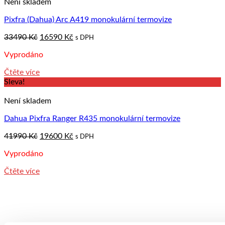
Není skladem
Pixfra (Dahua) Arc A419 monokulární termovize
Original
Current
33490
Kč
16590
Kč
s DPH
price
price
Vyprodáno
was:
is:
33490 Kč.
16590 Kč.
Čtěte více
Sleva!
Není skladem
Dahua Pixfra Ranger R435 monokulární termovize
Original
Current
41990
Kč
19600
Kč
s DPH
price
price
Vyprodáno
was:
is:
41990 Kč.
19600 Kč.
Čtěte více