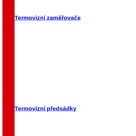
Termovizní zaměřovače
Termovizní předsádky