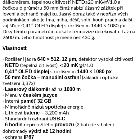
dálkoměrem, tepelnou citlivostí NETD≤20 mK@f/1.0 a
čočkou o průměru 50 mm čímž nabízí úžasný zážitek při
lovení a ochraně majetku. Jasný obraz také v nepříznivých
podmínkách jako je tma, mlha, déšť, sníh, kouř, prach a další
zajišťuje 0,41″ OLED displej s rozlišením 1440 × 1080 px.
Díky těmto parametrům dokáže termovize detekovat cíl až na
2600 m. Jeho hmotnost je méně než 430 g.
Vlastnosti:
640 × 512, 12 μm
· Rozlišení jádra
, detektor vysoké citlivosti
NETD
＜20 mK
·
(tepelná citlivost)
@f/1.0
0,41″ OLED displej
1440 × 1080 px
·
s rozlišením
50 mm
čočka – manuální ostření
·
(základní optické
zvětšení 3,37x)
Laserový dálkoměr
1000 m
·
až na
v
českém jazyce
· Menu
paměť 32 GB
· Interní
nízká spotřeba
· Mimořádně
energie
baterie
· Lithiová
– 3,200 mAh
USB-C
· Standardní rozhraní
6 hodin
provozu
·
nepřetržitého
(2 baterie v balení –
výdrž až 12 hodin
dohromady
)
IP67
· ochrana