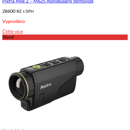
Pixfra Mile 2 – M625 monokulární termovize
28600
Kč
s DPH
Vyprodáno
Čtěte více
Sleva!