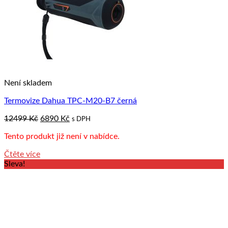
Není skladem
Termovize Dahua TPC-M20-B7 černá
Original
Current
12499
Kč
6890
Kč
s DPH
price
price
Tento produkt již není v nabídce.
was:
is:
12499 Kč.
6890 Kč.
Čtěte více
Sleva!