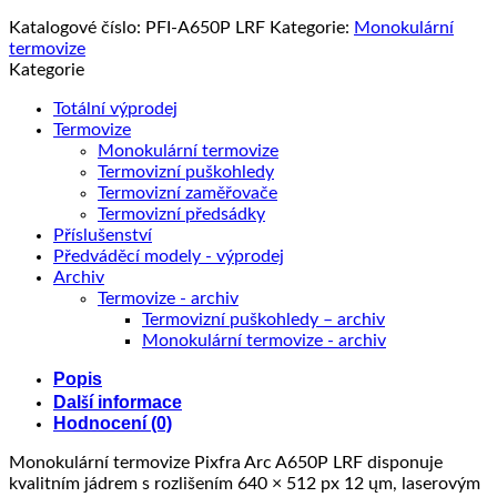
monokulární
termovize
Katalogové číslo:
PFI-A650P LRF
Kategorie:
Monokulární
s
termovize
dálkoměrem
Kategorie
množství
Totální výprodej
Termovize
Monokulární termovize
Termovizní puškohledy
Termovizní zaměřovače
Termovizní předsádky
Příslušenství
Předváděcí modely - výprodej
Archiv
Termovize - archiv
Termovizní puškohledy – archiv
Monokulární termovize - archiv
Popis
Další informace
Hodnocení (0)
Monokulární termovize Pixfra Arc A650P LRF disponuje
kvalitním jádrem s rozlišením 640 × 512 px 12 ųm, laserovým