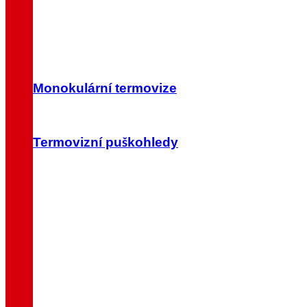
Monokulární termovize
Termovizní puškohledy