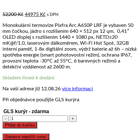
Original
Current
52200
Kč
44975
Kč
s DPH
price
price
Monokulární termovize Pixfra Arc A650P LRF je vybaven 50
was:
is:
mm čočkou, jádro s rozlišením 640 × 512 px 12 ųm, 0,41″
52200 Kč.
44975 Kč.
OLED displej s rozlišením 1440 × 1080 px, NETD≤20
mK@f/1.0, laserovým dálkoměrem, Wi-Fi Hot Spot, 32GB
interní paměť, 1-8x digitální zoom, výdrž baterie až 6h – nízká
spotřeba energie (smart pohotovostní režim), ochrana IP67,
provozní teplota -30°C až 55°C, 6 barevných režimů a
detekční vzdálenost až 2600 m.
Skladem ihned k dodání
Na vaší adrese již
12.08.26
více informací
Při objednávce použijte GLS kurýra
GLS kurýr - zdarma
Pixfra
Arc
Přidat do košíku
A650P
LRF
Garance nejnižší ceny!