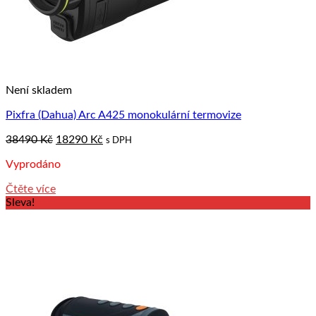
Není skladem
Pixfra (Dahua) Arc A425 monokulární termovize
Original
Current
38490
Kč
18290
Kč
s DPH
price
price
Vyprodáno
was:
is:
38490 Kč.
18290 Kč.
Čtěte více
Sleva!