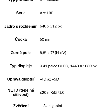
Série
Arc LRF
Jádro s rozlišením
640 x 512 px
Čočka
50 mm
Zorné pole
8,8º x 7º (H x V)
Typ displeje
0.41 palce OLED, 1440 × 1080 px
Úprava dioptrií
-4D až +5D
NETD (tepelná
≤20 mK@f/1.0
citlivost)
Zvětšení
1-8x digitální