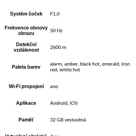
Systém čoček
F1.0
Frekvence obnovy
50 Hz
obrazu
Detekční
2600 m
vzdálenost
alarm, amber, black hot, emerald, iron
Paleta barev
red, white hot
Wi-Fi propojení
ano
Aplikace
Android, iOS
Paměť
32 GB vestavěná