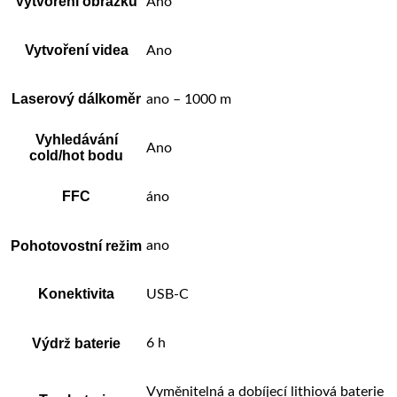
Vytvoření obrázků
Ano
Vytvoření videa
Ano
Laserový dálkoměr
ano – 1000 m
Vyhledávání
Ano
cold/hot bodu
FFC
áno
Pohotovostní režim
ano
Konektivita
USB-C
Výdrž baterie
6 h
Vyměnitelná a dobíjecí lithiová baterie