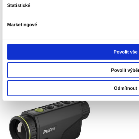
Statistické
Není skladem
Marketingové
Pixfra Mile 2 – M215M monokulární termovize s manuálním
zaostřováním
12400
Kč
s DPH
Povolit vše
Vyprodáno
Povolit výbě
Čtěte více
Sleva!
Odmítnout