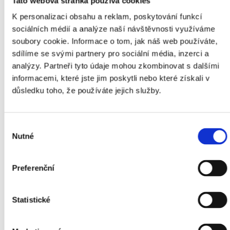
Tato webová stránka používá cookies
Typ baterie
zabudovaná – Lithiová
K personalizaci obsahu a reklam, poskytování funkcí
sociálních médií a analýze naší návštěvnosti využíváme
soubory cookie. Informace o tom, jak náš web používáte,
Stupeň krytí
IP67 – ochrana před pádem 2m
sdílíme se svými partnery pro sociální média, inzerci a
analýzy. Partneři tyto údaje mohou zkombinovat s dalšími
Podpora karet
Micro SD karty (až do 256GB)
informacemi, které jste jim poskytli nebo které získali v
důsledku toho, že používáte jejich služby.
Barva
Černá
Výběr
Prostředí
Exteriér, Interiér
Nutné
souhlasu
Rozměry
170,9 mm x 57,6 mm x 58,6 mm
Preferenční
Hmotnost
350 g
Statistické
Výrobce
Pixfra – Dahua