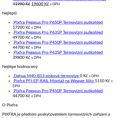
Original
Current
56490 Kč.
14
41990
Kč
19600
Kč
s DPH
price
price
Nejlepší
was:
is:
41990 Kč.
19600 Kč.
Pixfra Pegasus Pro P650P Termovizní puškohled
57200
Kč
s DPH
Pixfra Pegasus Pro P635P Termovizní puškohled
49700
Kč
s DPH
Pixfra Pegasus Pro P450P Termovizní puškohled
44700
Kč
s DPH
Pixfra Pegasus Pro P435P Termovizní puškohled
39800
Kč
s DPH
Nejlépe hodnocený
Dahua M40-B13 písková termovize
0
Kč
s DPH
Pixfra PFI-EP-RAIL Montáž na Weaver lištu
1110
Kč
s
DPH
Pixfra Pegasus Pro P450P Termovizní puškohled
44700
Kč
s DPH
O Pixfre
PIXFRA je předním poskytovatelem termovizních zařízení a