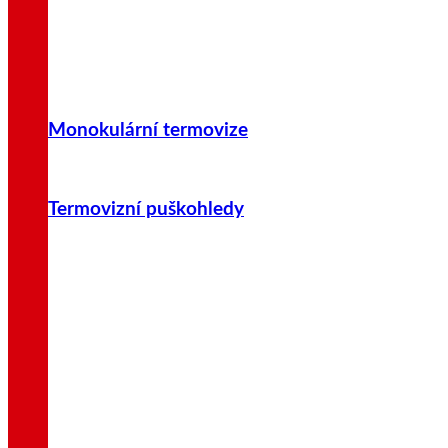
Monokulární termovize
Termovizní puškohledy