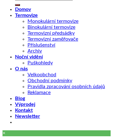
Domov
Termovize
Monokulární termovize
Binokulární termovize
Termovizní předsádky
Termovizní zaměřovače
Příslušenství
Archiv
Noční vidění
Puškohledy
O nás
Velkoobchod
Obchodní podmínky
Pravidla zpracování osobních údajů
Reklamace
Blog
Výprodej
Kontakt
Newsletter
×