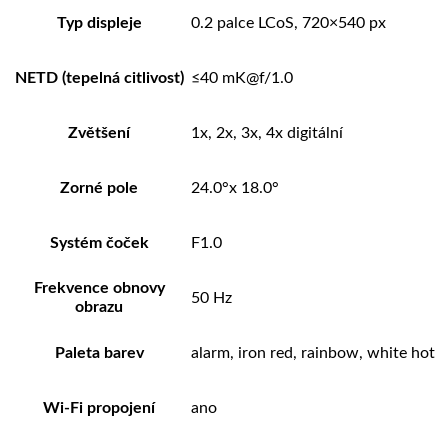
Typ displeje
0.2 palce LCoS, 720×540 px
NETD (tepelná citlivost)
≤40 mK@f/1.0
Zvětšení
1x, 2x, 3x, 4x digitální
Zorné pole
24.0°x 18.0°
Systém čoček
F1.0
Frekvence obnovy
50 Hz
obrazu
Paleta barev
alarm, iron red, rainbow, white hot
Wi-Fi propojení
ano