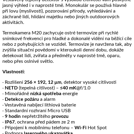
jasný výhled i v naprosté tmě. Monokulár se používá hlavně
při lovu (myslivosti), pozorování přírody, vyhledávání a
záchraně lidí, hlídání majetku nebo jiných outdoorových
aktivitách.
Termokamera M20 zachycuje ostré termovize při rychlé
snímkové frekvenci pro hladké a dokonalé vidění na běžící cíle
nebo z pohybujících se vozidel. Termovize je navržena tak, aby
zvýšila situační povědomí v kteroukoli denní dobu, dokáže
detekovat lidi, zvířata a předměty v naprosté tmě, oparu,
nebo přes oslnivé světlo.
Vlastnosti:
· Rozlišení
256 × 192, 12 μm
, detektor vysoké citlivosti
·
NETD
(tepelná citlivost) –
≤40 mK
@f/1.0
· Mimořádně
nízká spotřeba
energie
·
Detekce požáru
a alarm
· Vestavěná nabíjecí lithiová baterie
· Standardní rozhraní Micro USB
·
9 hodin
nepřetržitého
provozu
·
IP67
, ochrana před pádem ze 2 m
· Připojení k mobilnímu telefonu –
Wi-Fi
Hot Spot
· Podpora
laserového ukazovátka