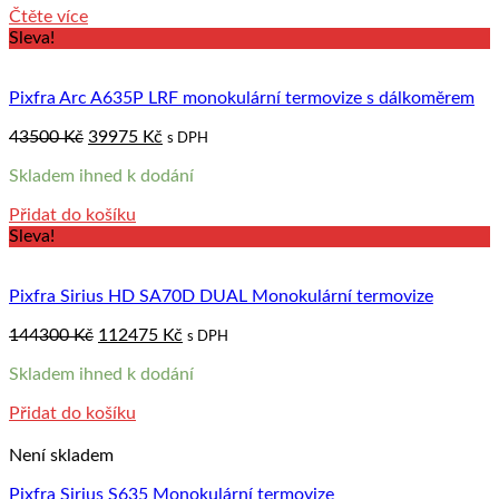
Čtěte více
Sleva!
Pixfra Arc A635P LRF monokulární termovize s dálkoměrem
Original
Current
43500
Kč
39975
Kč
s DPH
price
price
Skladem ihned k dodání
was:
is:
43500 Kč.
39975 Kč.
Přidat do košíku
Sleva!
Pixfra Sirius HD SA70D DUAL Monokulární termovize
Original
Current
144300
Kč
112475
Kč
s DPH
price
price
Skladem ihned k dodání
was:
is:
144300 Kč.
112475 Kč.
Přidat do košíku
Není skladem
Pixfra Sirius S635 Monokulární termovize