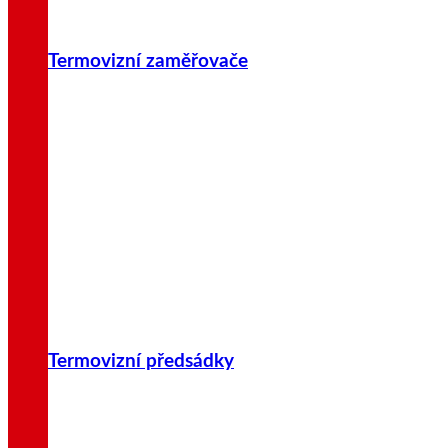
Termovizní zaměřovače
Termovizní předsádky