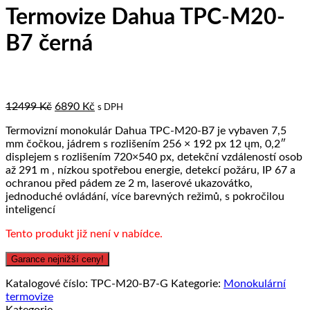
Termovize Dahua TPC-M20-
B7 černá
Original
Current
12499
Kč
6890
Kč
s DPH
price
price
Termovizní monokulár Dahua TPC-M20-B7 je vybaven 7,5
was:
is:
mm čočkou, jádrem s rozlišením 256 × 192 px 12 ųm, 0,2″
12499 Kč.
6890 Kč.
displejem s rozlišením 720×540 px, detekční vzdáleností osob
až 291 m , nízkou spotřebou energie, detekcí požáru, IP 67 a
ochranou před pádem ze 2 m, laserové ukazovátko,
jednoduché ovládání, více barevných režimů, s pokročilou
inteligencí
Tento produkt již není v nabídce.
Garance nejnižší ceny!
Katalogové číslo:
TPC-M20-B7-G
Kategorie:
Monokulární
termovize
Kategorie