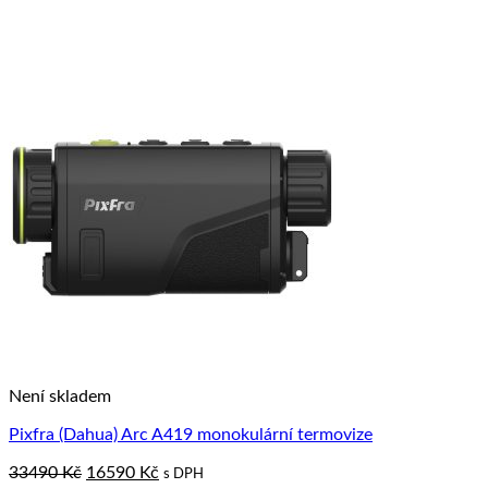
Není skladem
Pixfra (Dahua) Arc A419 monokulární termovize
Original
Current
33490
Kč
16590
Kč
s DPH