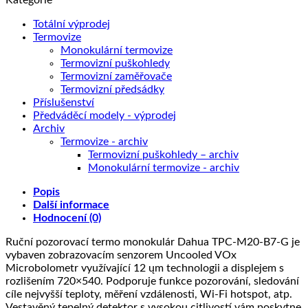
Totální výprodej
Termovize
Monokulární termovize
Termovizní puškohledy
Termovizní zaměřovače
Termovizní předsádky
Příslušenství
Předváděcí modely - výprodej
Archiv
Termovize - archiv
Termovizní puškohledy – archiv
Monokulární termovize - archiv
Popis
Další informace
Hodnocení (0)
Ruční pozorovací termo monokulár Dahua TPC-M20-B7-G je
vybaven zobrazovacím senzorem Uncooled VOx
Microbolometr využívající 12 ųm technologii a displejem s
rozlišením 720×540. Podporuje funkce pozorování, sledování
cíle nejvyšší teploty, měření vzdálenosti, Wi-Fi hotspot, atp.
Vestavěný tepelný detektor s vysokou citlivostí vám poskytne