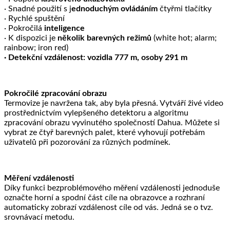
· Snadné použití s ​​j
ednoduchým ovládáním
čtyřmi tlačítky
· Rychlé spuštění
· Pokročilá
inteligence
· K dispozici je
několik barevných režimů
(white hot; alarm;
rainbow; iron red)
· Detekční vzdálenost: vozidla 777 m, osoby 291 m
Pokročilé zpracování obrazu
Termovize je navržena tak, aby byla přesná. Vytváří živé video
prostřednictvím vylepšeného detektoru a algoritmu
zpracování obrazu vyvinutého společností Dahua. Můžete si
vybrat ze čtyř barevných palet, které vyhovují potřebám
uživatelů při pozorování za různých podmínek.
Měření vzdálenosti
Díky funkci bezproblémového měření vzdálenosti jednoduše
označte horní a spodní část cíle na obrazovce a rozhraní
automaticky zobrazí vzdálenost cíle od vás. Jedná se o tvz.
srovnávací metodu.