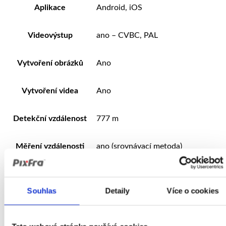
Aplikace
Android, iOS
Videovýstup
ano – CVBC, PAL
Vytvoření obrázků
Ano
Vytvoření videa
Ano
Detekční vzdálenost
777 m
Měření vzdálenosti
ano (srovnávací metoda)
Laserové ukazovátko
ano – 180 m, Class 2 (IEC 60825-1)
Souhlas
Detaily
Více o cookies
>9 h (Wi-Fi hotspot vypnut a
Výdrž baterie
25°C)