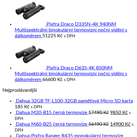
Pixfra Draco D335N-4K 940NM
Multispektrální binokulární termovizní noční vidění s
dálkoměrem
51225
Kč
s DPH
Pixfra Draco D635-4K 850NM
Multispektrální binokulární termovizní noční vidění s
dálkoměrem
66600
Kč
s DPH
Nejprodávanější
Dahua 32GB TF-L100-32GB paměťová Micro SD karta
185
Kč
s DPH
Original
Cur
Dahua M20-B15 černá termovize
17490
Kč
9850
Kč
s
price
pric
DPH
was:
Original
is:
Cu
Dahua M60-B25 černá termovize
56490
Kč
14900
Kč
s
17490 Kč.
price
9850
pri
DPH
was:
is:
Dahua Pixfra Ranger R435 monokulární termovize