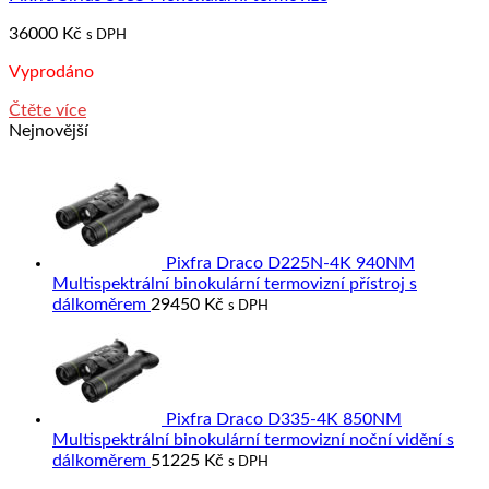
36000
Kč
s DPH
Vyprodáno
Čtěte více
Nejnovější
Pixfra Draco D225N-4K 940NM
Multispektrální binokulární termovizní přístroj s
dálkoměrem
29450
Kč
s DPH
Pixfra Draco D335-4K 850NM
Multispektrální binokulární termovizní noční vidění s
dálkoměrem
51225
Kč
s DPH