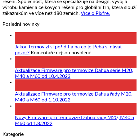
řešení. Společnost, která se specializuje na design, vývoj a
výrobu kamier a celkových řešení pro globální trh, která slouží
zákazníkům ve více než 180 zemích.
Více o Pixfre.
Poslední novinky
23
Zář
Jakou termovizi si pořídit a na co je třeba si dávat
u
pozor?
Komentáře nejsou povolené
textu
10
s
Dub
názvem
Aktualizace Firmware pro termovize Dahua série M20,
Jakou
M40 a M60 od 10.4.2023
termovizi
01
si
Říj
pořídit
Aktualizace Firmware pro termovize Dahua řady M20,
a
M40 a M60 od 1.10.2022
na
28
co
Čvc
je
Nový Firmware pro termovize Dahua řady M20, M40 a
třeba
M60 od 1.8.2022
si
Kategorie
dávat